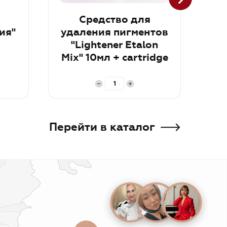
Средство для
Th
ия"
удаления пигментов
"Lightener Etalon
Mix" 10мл + cartridge
trial kit RUS
В корзину
В к
Перейти в каталог