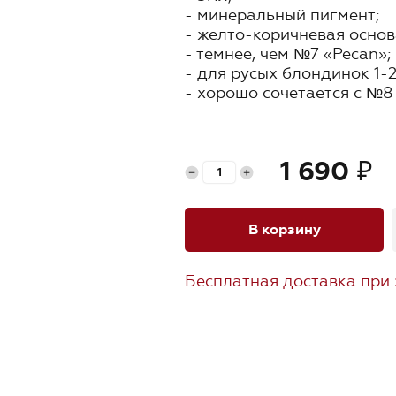
- минеральный пигмент;
Продукция
- желто-коричневая основ
- темнее, чем №7 «Pecan»;
Где купить
- для русых блондинок 1-
- хорошо сочетается с №8 
Обучение
Блог
1 690
₽
Контакты
В корзину
Бесплатная доставка при 