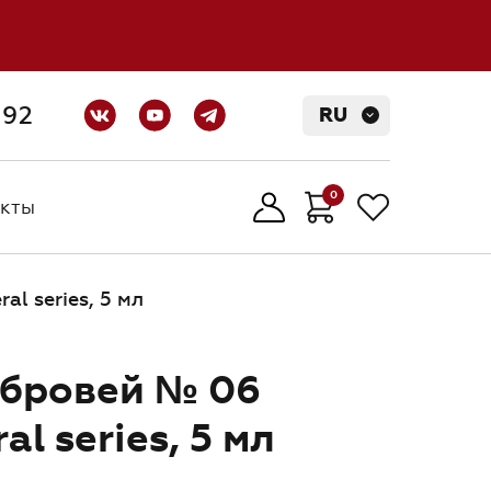
-92
RU
0
кты
кты
17:30
(МСК)
l series, 5 мл
 бровей № 06
al series, 5 мл