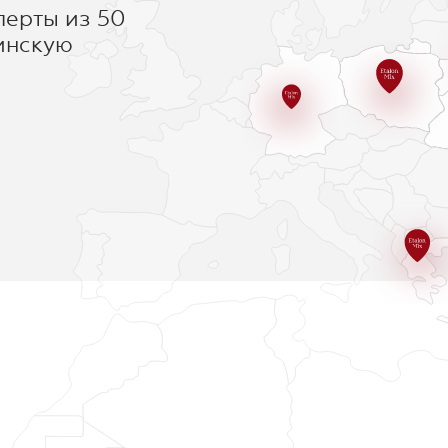
перты из 50
инскую