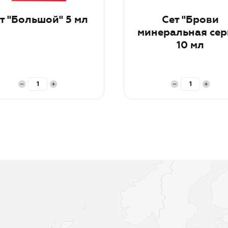
т "Большой" 5 мл
Сет "Брови
минеральная сер
10 мл
рзину
В корзину
и