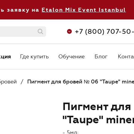
ть заявку на
Etalon Mix Event Istanbul
+7 (800) 707-50
кция
Где купить
Обучение
Блог
Конта
кция
Где купить
Обучение
Блог
Конта
С 8:30 до 
+7 (800) 707-50-92
ежедневно 
orders@etalonmix.com
бровей
/
Пигмент для бровей № 06 "Taupe" minera
Пигмент для
"Taupe" miner
О нас
- 5мл;