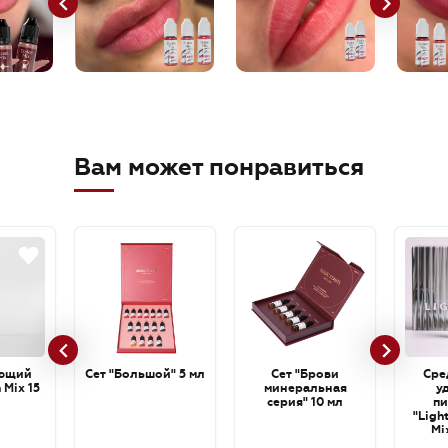
Вам может понравиться
ющий
Сет "Большой" 5 мл
Сет "Брови
Сре
 Mix 15
минеральная
у
серия" 10 мл
пи
"Ligh
Mi
cartri