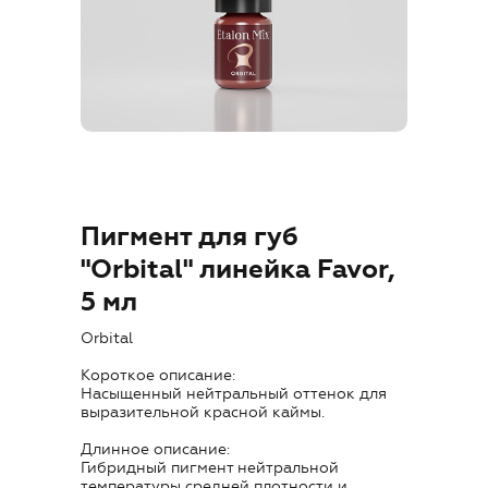
Где купить
Обучение
Блог
Контакты
Пигмент для губ
"Orbital" линейка Favor,
5 мл
RU
Orbital
Короткое описание:
Насыщенный нейтральный оттенок для
выразительной красной каймы.
Длинное описание:
+7 (800) 707-50-92
Гибридный пигмент нейтральной
температуры средней плотности и