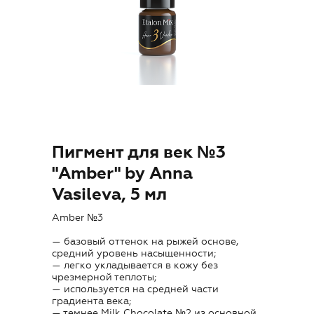
Где купить
Обучение
Блог
Контакты
Пигмент для век №3
"Amber" by Anna
Vasileva, 5 мл
RU
Amber №3
— базовый оттенок на рыжей основе,
средний уровень насыщенности;
— легко укладывается в кожу без
чрезмерной теплоты;
— используется на средней части
+7 (800) 707-50-92
градиента века;
— темнее Milk Chocolate №2 из основной