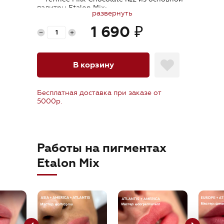
orders@etalonmix.com
палитры Etalon Mix;
развернуть
— заживает в нейтрально-коричневом
цвете.
1 690
₽
В корзину
Бесплатная доставка при заказе от
5000р.
Работы на пигментах
Etalon Mix