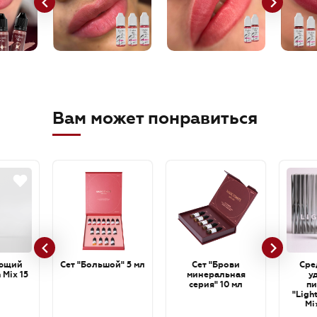
Вам может понравиться
ющий
Сет "Большой" 5 мл
Сет "Брови
Сре
 Mix 15
минеральная
у
серия" 10 мл
пи
"Ligh
Mi
cartri