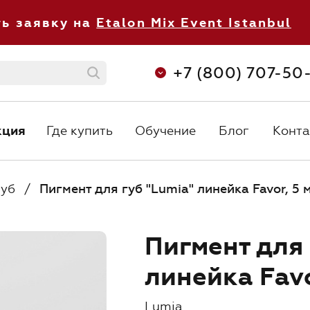
ть заявку на
Etalon Mix Event Istanbul
+7 (800) 707-50
кция
Где купить
Обучение
Блог
Конта
кция
Где купить
Обучение
Блог
Конта
С 8:30 до 
+7 (800) 707-50-92
ежедневно 
orders@etalonmix.com
губ
/
Пигмент для губ "Lumia" линейка Favor, 5 
Пигмент для 
линейка Favo
О нас
Lumia