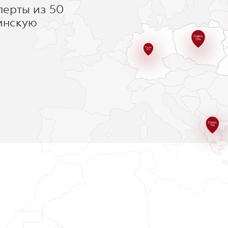
перты из 50
инскую