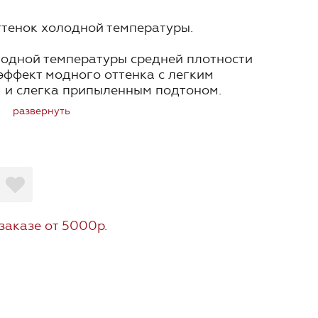
тенок холодной температуры.
одной температуры средней плотности
эффект модного оттенка с легким
 и слегка припыленным подтоном.
миксах для создания сложных холодных
развернуть
ета можно регулировать добавлением
енка Sun Glow. Не рекомендуется
е на очень светлых губах и на
ых губах.
дания более сложных холодных
заказе от 5000р.
 Polar Ray, Satellite