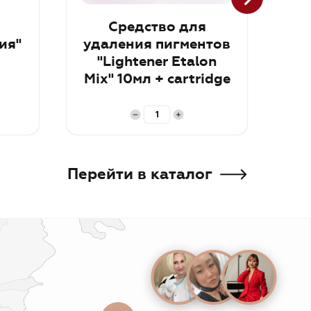
Средство для
Th
ия"
удаления пигментов
"Lightener Etalon
Mix" 10мл + cartridge
trial kit RUS
В корзину
В к
Перейти в каталог