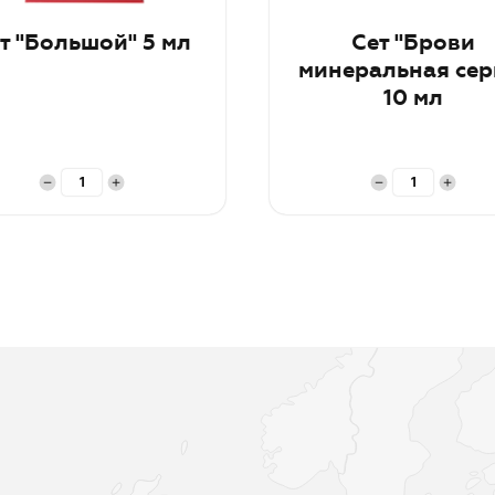
т "Большой" 5 мл
Сет "Брови
минеральная сер
10 мл
рзину
В корзину
и