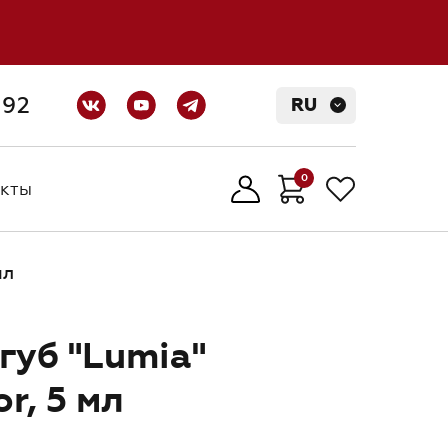
-92
RU
0
кты
кты
17:30
(МСК)
мл
губ "Lumia"
r, 5 мл