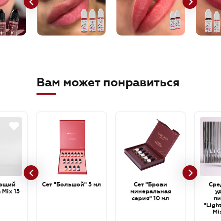
Вам может понравиться
ющий
Сет "Большой" 5 мл
Сет "Брови
Сре
 Mix 15
минеральная
у
серия" 10 мл
пи
"Ligh
Mi
cartri