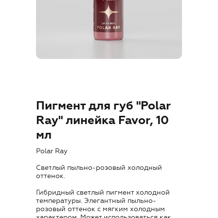
Где купить
Обучение
Блог
Контакты
Пигмент для губ "Polar
Ray" линейка Favor, 10
мл
RU
Polar Ray
Светлый пыльно-розовый холодный
оттенок.
Гибридный светлый пигмент холодной
температуры. Элегантный пыльно-
+7 (800) 707-50-92
розовый оттенок с мягким холодным
характером. Может использоваться как