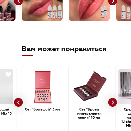
Вам может понравиться
ющий
Сет "Большой" 5 мл
Сет "Брови
Сре
 Mix 15
минеральная
у
серия" 10 мл
пи
"Ligh
Mi
cartri