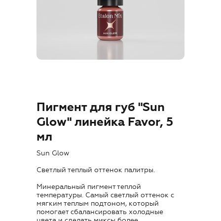
Где купить
Обучение
Блог
Контакты
Пигмент для губ "Sun
Glow" линейка Favor, 5
мл
RU
Sun Glow
Светлый теплый оттенок палитры.
Минеральный пигмент теплой
температуры. Самый светлый оттенок с
мягким теплым подтоном, который
+7 (800) 707-50-92
помогает сбалансировать холодные
цвета и сделать миксы более