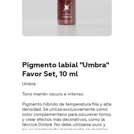
Dónde comprar
Formación
Blog
Contactos
Pigmento labial "Umbra"
Favor Set, 10 ml
Umbra
ES
Tono marrón oscuro e intenso.
Pigmento híbrido de temperatura fría y alta
densidad. Se utiliza exclusivamente como
color complementario para oscurecer tonos
y crear efectos más decorativos, como la
técnica Ombré. No debe utilizarse puro y
+7 (800) 707-50-92
no se recomienda incorporarlo en mezclas