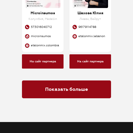
Microinsumos
Шахова Юлия
Колумбия, Medellin
Ливан, Бейрут
573016040712
96179114788
microinsumos
etalonmix.lebanon
etalonmix.colombia
На сайт партнера
На сайт партнера
Показать больше