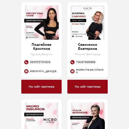
Швейцария
Япония
Подгайная
Савиченко
Кристина
Екатерина
Грузия, Батуми
Россия, Белгород
995555761909
79087896868
ekaterina.savichenk
etalonmix_georgia
o
На сайт партнера
На сайт партнера