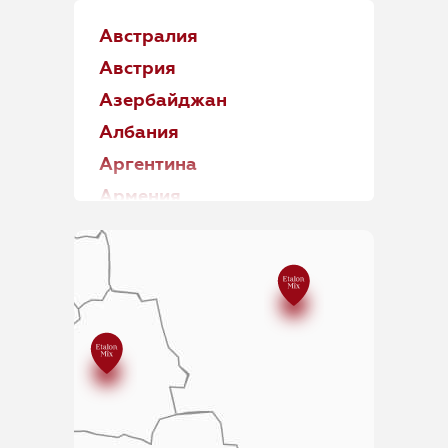
Где купить
Австралия
Обучение
Австрия
Блог
Азербайджан
Албания
Контакты
Аргентина
Армения
Бахрейн
Беларусь
RU
Болгария
Босния и Герцеговина
Великобритания
Венгрия
Вьетнам
+7 (800) 707-50-92