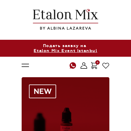
Подать заявку на
Etalon Mix Event Istanbul
0
NEW
О нас
Продукция