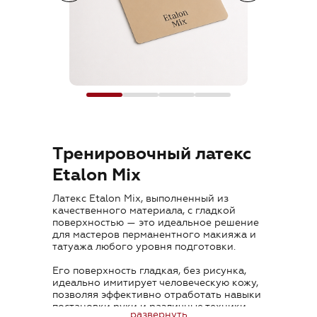
Где купить
Обучение
Блог
Контакты
Тренировочный латекс
Etalon Mix
Латекс Etalon Mix, выполненный из
RU
качественного материала, с гладкой
поверхностью — это идеальное решение
для мастеров перманентного макияжа и
татуажа любого уровня подготовки.
Его поверхность гладкая, без рисунка,
идеально имитирует человеческую кожу,
позволяя эффективно отработать навыки
+7 (800) 707-50-92
постановки руки и различные техники
развернуть