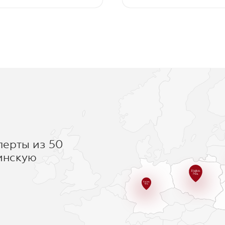
рзину
В корзину
и
перты из 50
инскую