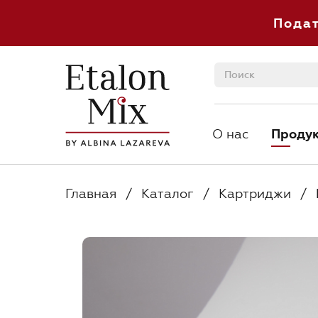
Пода
О нас
Проду
О нас
Проду
Главная
/
Каталог
/
Картриджи
/