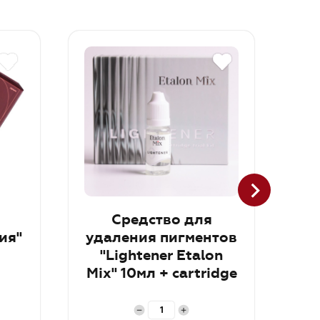
Средство для
Th
ия"
удаления пигментов
"Lightener Etalon
Mix" 10мл + cartridge
trial kit RUS