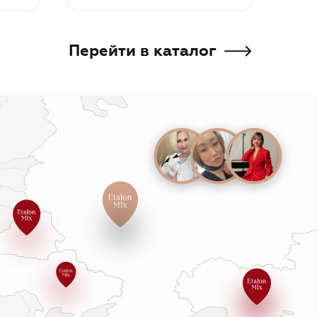
В корзину
В к
Перейти в каталог