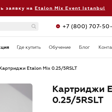
ть заявку на
Etalon Mix Event Istanbul
+7 (800) 707-50
кция
Где купить
Обучение
Блог
Конта
кция
Где купить
Обучение
Блог
Конта
С 8:30 до 
+7 (800) 707-50-92
ежедневно 
orders@etalonmix.com
Картриджи Etalon Mix 0.25/5RSLT
Картриджи E
0.25/5RSLT
О нас