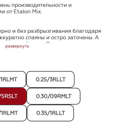
вень производительности и
 от Etalon Mix.
ерно и без разбрызгивания благодаря
ккуратно спаяны и остро заточены. А
кошенную форму. Они изготовлены из
развернуть
ества, прошли стерилизацию и
. Пластик картриджа качественный и
вке — 16 штук.
/1RLMT
0.25/3RLLT
/5RSLT
0.30/09RMLT
/1RLMT
0.35/1RLLT