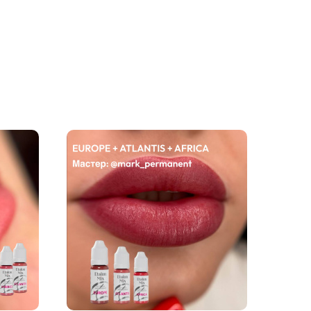
ениной
л.