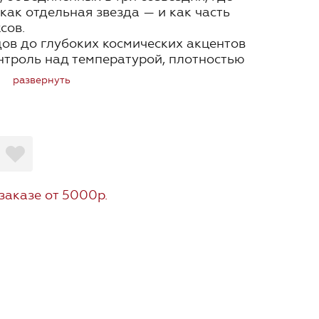
как отдельная звезда — и как часть
сов.
ов до глубоких космических акцентов
онтроль над температурой, плотностью
развернуть
атуральные эффекты или сложные
сё уже выстроено, как идеальная
заказе от 5000р.
вой