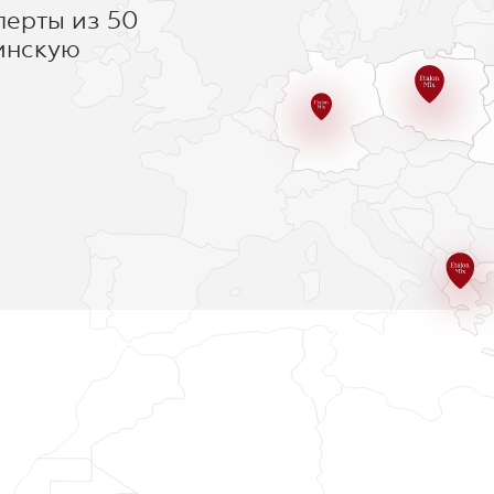
перты из 50
инскую