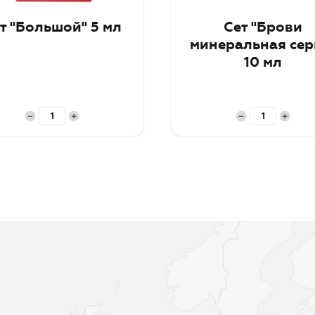
т "Большой" 5 мл
Сет "Брови
минеральная сер
10 мл
рзину
В корзину
и