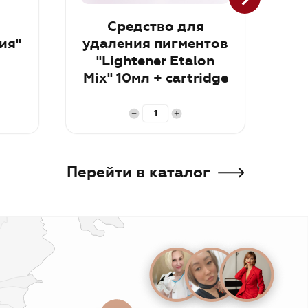
Средство для
Th
ия"
удаления пигментов
"Lightener Etalon
Mix" 10мл + cartridge
trial kit RUS
В корзину
В к
Перейти в каталог