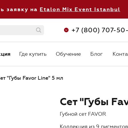
ть заявку на
Etalon Mix Event Istanbul
+7 (800) 707-50
кция
Где купить
Обучение
Блог
Конта
кция
Где купить
Обучение
Блог
Конта
С 8:30 до 
+7 (800) 707-50-92
ежедневно 
orders@etalonmix.com
ет "Губы Favor Line" 5 мл
Сет "Губы Fav
Губной сет FAVOR
О нас
Коллекция из 9 пигментов