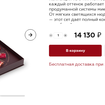
каждый оттенок работает 
Продукция
продуманной системы мик
От мягких светящихся нюд
Где купить
— этот сет даёт полный к
и глубиной цвета.
Создавайте деликатные н
Обучение
14 130
₽
многослойные оттенки — в
система.
Блог
Созвездие Анны Франк
В корзину
Контакты
Stardust
Бесплатная доставка при 
Satellite
Polar Ray
Созвездие Дарьи Резнико
Lumia
Moonwalk
Orbital