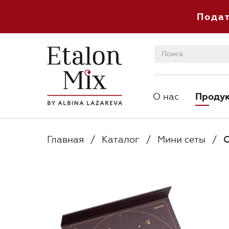
Пода
О нас
Проду
О нас
Проду
Главная
/
Каталог
/
Мини сеты
/
С