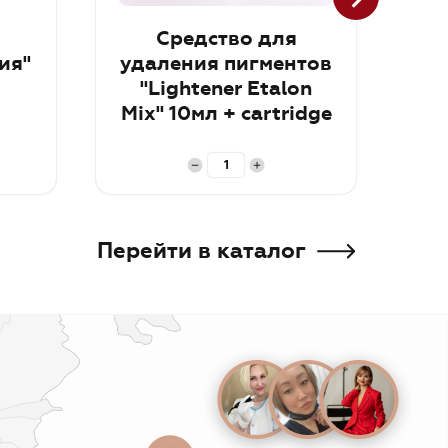
Средство для
Th
ия"
удаления пигментов
"Lightener Etalon
Mix" 10мл + cartridge
trial kit RUS
В корзину
В к
Перейти в каталог