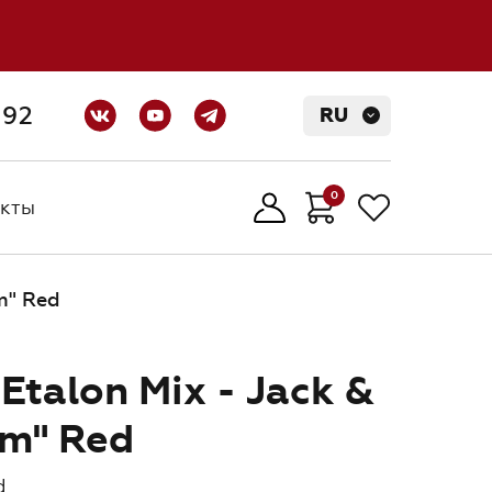
-92
RU
0
кты
кты
17:30
(МСК)
m" Red
Etalon Mix - Jack &
um" Red
d