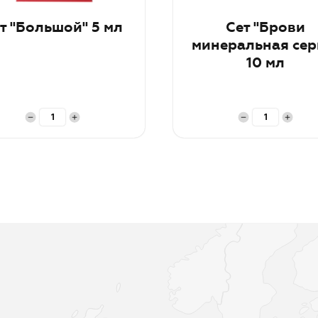
т "Большой" 5 мл
Сет "Брови
минеральная сер
10 мл
рзину
В корзину
и