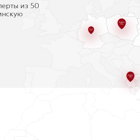
перты из 50
инскую