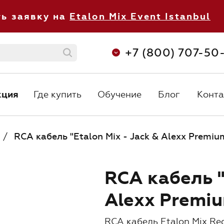
ть заявку на
Etalon Mix Event Istanbul
+7 (800) 707-50
кция
Где купить
Обучение
Блог
Конта
кция
Где купить
Обучение
Блог
Конта
С 8:30 до 
+7 (800) 707-50-92
ежедневно 
orders@etalonmix.com
/
RCA кабель "Etalon Mix - Jack & Alexx Premiu
RCA кабель "
Alexx Premi
О нас
RCA кабель Etalon Mix Re