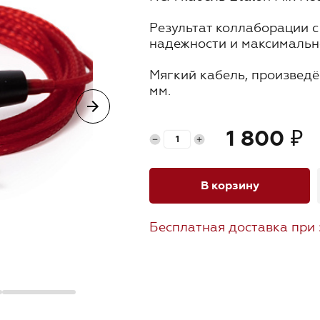
Продукция
Результат коллаборации с
надежности и максимальн
Где купить
Мягкий кабель, произведё
мм.
Обучение
Изоляция выполнена из п
Блог
1 800
₽
Длина: 1.8 метра
Сечение: 2*0,22 мм.кв
Контакты
Сопротивление: 0,3 Ohm
В корзину
Цвет: Красный
Бесплатная доставка при 
Гарантия 6 месяцев