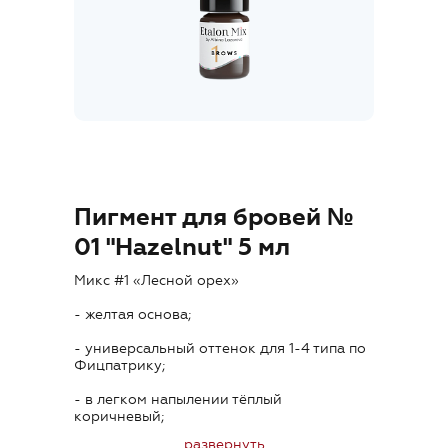
Где купить
Обучение
Блог
Контакты
Пигмент для бровей №
01 "Hazelnut" 5 мл
Микс #1 «Лесной орех»
RU
- желтая основа;
- универсальный оттенок для 1-4 типа по
Фицпатрику;
- в легком напылении тёплый
коричневый;
+7 (800) 707-50-92
развернуть