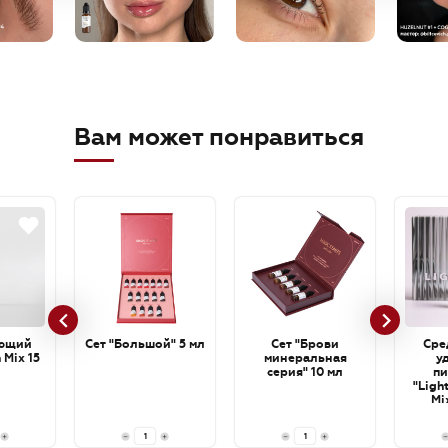
Вам может понравиться
ющий
Сет "Большой" 5 мл
Сет "Брови
Сре
 Mix 15
минеральная
у
серия" 10 мл
пи
"Ligh
Mi
cartri