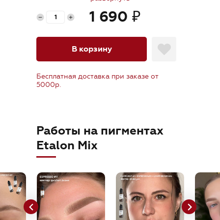
orders@etalonmix.com
- лучшее сочетание Лесной орех №1,
1 690
₽
Горький шоколад №5
В корзину
Бесплатная доставка при заказе от
5000р.
Работы на пигментах
Etalon Mix