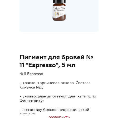
Где купить
Обучение
Блог
Контакты
Пигмент для бровей №
11 "Espresso", 5 мл
№11 Espresso
RU
- красно-коричневая основа. Cветлее
Коньяка №3;
- универсальный оттенок для 1-2 типа по
Фицпатрику;
- по составу больше неорганический
+7 (800) 707-50-92
пигмент;
развернуть