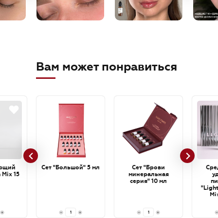
Вам может понравиться
ющий
Сет "Большой" 5 мл
Сет "Брови
Сре
 Mix 15
минеральная
у
серия" 10 мл
пи
"Ligh
Mi
cartri