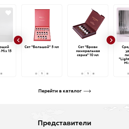
ющий
Сет "Большой" 5 мл
Сет "Брови
Сре
 Mix 15
минеральная
у
серия" 10 мл
пи
"Ligh
Mi
cartri
В корзину
В корзину
В кор
Перейти в каталог
Представители