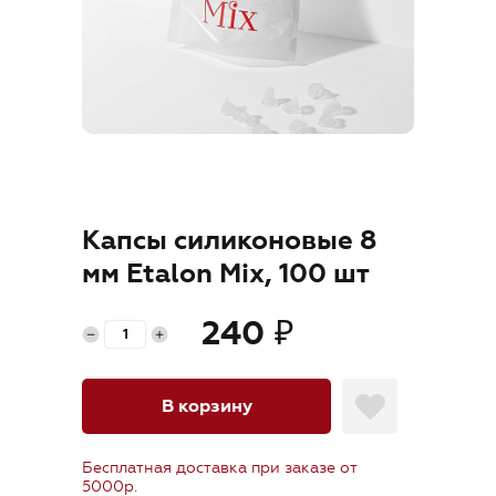
Где купить
Обучение
Блог
Контакты
Капсы силиконовые 8
мм Etalon Mix, 100 шт
RU
240
₽
В корзину
Бесплатная доставка при заказе от
+7 (800) 707-50-92
5000р.