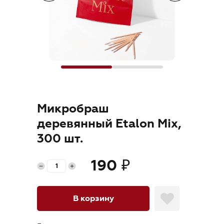
Где купить
Обучение
Блог
Контакты
Микробраш
деревянный Etalon Mix,
300 шт.
RU
190
₽
В корзину
+7 (800) 707-50-92