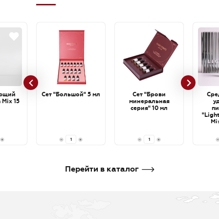
ющий
Сет "Большой" 5 мл
Сет "Брови
Сре
 Mix 15
минеральная
у
серия" 10 мл
пи
"Ligh
Mi
cartri
В корзину
В корзину
В кор
Перейти в каталог