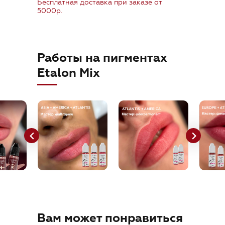
Бесплатная доставка при заказе от
orders@etalonmix.com
5000р.
Работы на пигментах
Etalon Mix
Вам может понравиться