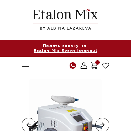
Подать заявку на
Etalon Mix Event Istanbul
0
О нас
Продукция