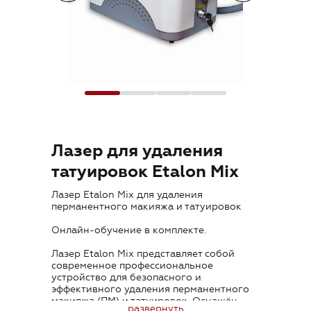
Где купить
Обучение
Блог
Контакты
Лазер для удаления
татуировок Etalon Mix
Лазер Etalon Mix для удаления
RU
перманентного макияжа и татуировок
Онлайн-обучение в комплекте.
Лазер Etalon Mix представляет собой
современное профессиональное
устройство для безопасного и
эффективного удаления перманентного
+7 (800) 707-50-92
макияжа (ПМ) и татуировок. Оснащён
развернуть